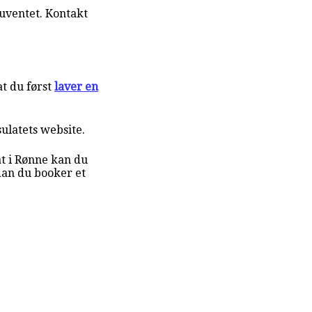
uventet. Kontakt
t du først
laver en
sulatets website.
at i Rønne kan du
dan du booker et