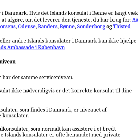
 i Danmark. Hvis det Islands konsulat i Rønne er langt væk, 
at afgøre, om det leverer den tjeneste, du har brug for:
Aa
orsens
,
Odense
,
Randers
,
Rønne
,
Sonderborg
og
Thisted
 eller andre Islands konsulater i Danmark kan ikke hjælpe
nds Ambassade i København
eniveau
r har det samme serviceniveau.
ulat ikke nødvendigvis er det korrekte konsulat til dine
sulater, som findes i Danmark, er niveauet af
e konsulater.
lkonsulater, som normalt kan assistere i et bredt
e Islands konsulater er ofte bemandet med private