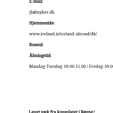
E-mail:
jh@nyker.dk
Hjemmeside:
www.iceland.is/iceland-abroad/dk/
Konsul:
Åbningstid:
Mandag-Torsdag: 09.00-15.00 / Fredag: 09.0
Langt væk fra konsulatet i Rønne
?