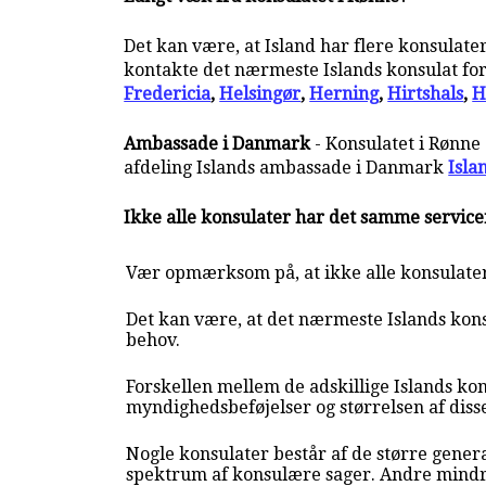
Det kan være, at Island har flere konsulater
kontakte det nærmeste Islands konsulat for 
Fredericia
,
Helsingør
,
Herning
,
Hirtshals
,
H
Ambassade i Danmark
- Konsulatet i Rønne
afdeling Islands ambassade i Danmark
Isla
Ikke alle konsulater har det samme servic
Vær opmærksom på, at ikke alle konsulate
Det kan være, at det nærmeste Islands kons
behov.
Forskellen mellem de adskillige Islands kon
myndighedsbeføjelser og størrelsen af diss
Nogle konsulater består af de større genera
spektrum af konsulære sager. Andre mindr