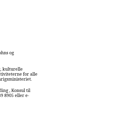
Johns og
, kulturelle
iviteterne for alle
rigsministeriet.
ing , Konsul til
9 8905 eller e-