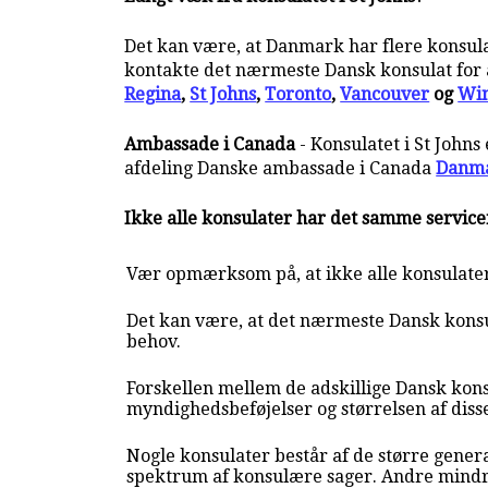
Det kan være, at Danmark har flere konsulate
kontakte det nærmeste Dansk konsulat for a
Regina
,
St Johns
,
Toronto
,
Vancouver
og
Wi
Ambassade i Canada
- Konsulatet i St John
afdeling Danske ambassade i Canada
Danma
Ikke alle konsulater har det samme servic
Vær opmærksom på, at ikke alle konsulate
Det kan være, at det nærmeste Dansk konsul
behov.
Forskellen mellem de adskillige Dansk kons
myndighedsbeføjelser og størrelsen af diss
Nogle konsulater består af de større genera
spektrum af konsulære sager. Andre mindr