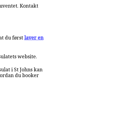
uventet. Kontakt
t du først
laver en
sulatets website.
lat i St Johns kan
vordan du booker