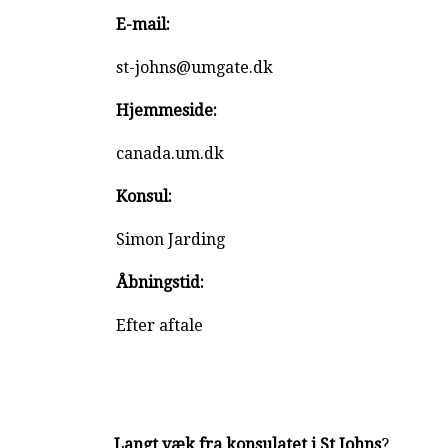
E-mail:
st-johns@umgate.dk
Hjemmeside:
canada.um.dk
Konsul:
Simon Jarding
Åbningstid:
Efter aftale
Langt væk fra konsulatet i St Johns
?