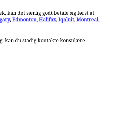
, kan det særlig godt betale sig først at
gary
,
Edmonton
,
Halifax
,
Iqaluit
,
Montreal
,
ig, kan du stadig kontakte konsulære