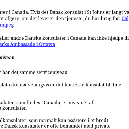
r i Canada. Hvis det Dansk konsulat i St Johns er langt væk
t afgøre, om det leverer den tjeneste, du har brug for:
Cal
nnipeg
s eller andre Danske konsulater i Canada kan ikke hjælpe d
rks Ambassade i Ottawa
eniveau
r har det samme serviceniveau.
at ikke nødvendigvis er det korrekte konsulat til dine
ulater, som findes i Canada, er niveauet af
e konsulater.
lkonsulater, som normalt kan assistere i et bredt
e Dansk konsulater er ofte bemandet med private