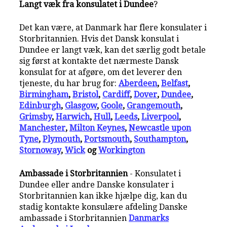
Langt væk fra konsulatet i Dundee
?
Det kan være, at Danmark har flere konsulater i
Storbritannien. Hvis det Dansk konsulat i
Dundee er langt væk, kan det særlig godt betale
sig først at kontakte det nærmeste Dansk
konsulat for at afgøre, om det leverer den
tjeneste, du har brug for:
Aberdeen
,
Belfast
,
Birmingham
,
Bristol
,
Cardiff
,
Dover
,
Dundee
,
Edinburgh
,
Glasgow
,
Goole
,
Grangemouth
,
Grimsby
,
Harwich
,
Hull
,
Leeds
,
Liverpool
,
Manchester
,
Milton Keynes
,
Newcastle upon
Tyne
,
Plymouth
,
Portsmouth
,
Southampton
,
Stornoway
,
Wick
og
Workington
Ambassade i Storbritannien
- Konsulatet i
Dundee eller andre Danske konsulater i
Storbritannien kan ikke hjælpe dig, kan du
stadig kontakte konsulære afdeling Danske
ambassade i Storbritannien
Danmarks