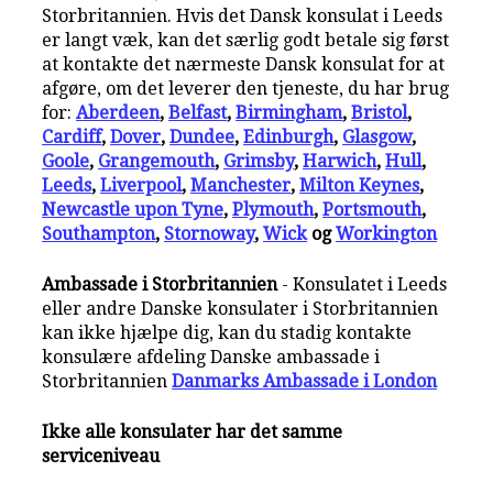
Storbritannien. Hvis det Dansk konsulat i Leeds
er langt væk, kan det særlig godt betale sig først
at kontakte det nærmeste Dansk konsulat for at
afgøre, om det leverer den tjeneste, du har brug
for:
Aberdeen
,
Belfast
,
Birmingham
,
Bristol
,
Cardiff
,
Dover
,
Dundee
,
Edinburgh
,
Glasgow
,
Goole
,
Grangemouth
,
Grimsby
,
Harwich
,
Hull
,
Leeds
,
Liverpool
,
Manchester
,
Milton Keynes
,
Newcastle upon Tyne
,
Plymouth
,
Portsmouth
,
Southampton
,
Stornoway
,
Wick
og
Workington
Ambassade i Storbritannien
- Konsulatet i Leeds
eller andre Danske konsulater i Storbritannien
kan ikke hjælpe dig, kan du stadig kontakte
konsulære afdeling Danske ambassade i
Storbritannien
Danmarks Ambassade i London
Ikke alle konsulater har det samme
serviceniveau