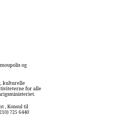
rmoupolis og
, kulturelle
iviteterne for alle
rigsministeriet.
 , Konsul til
210) 725 6440