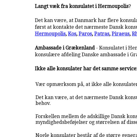
Langt væk fra konsulatet i Hermoupolis
?
Det kan være, at Danmark har flere konsula
først at kontakte det nærmeste Dansk konsul
Hermoupolis
,
Kos
,
Paros
,
Patras
,
Piraeus
,
R
Ambassade i Grækenland
- Konsulatet i He
konsulære afdeling Danske ambassade i G
Ikke alle konsulater har det samme servic
Vær opmærksom på, at ikke alle konsulate
Det kan være, at det nærmeste Dansk konsul
behov.
Forskellen mellem de adskillige Dansk kons
myndighedsbeføjelser og størrelsen af diss
Nogle konsulater består af de større genera