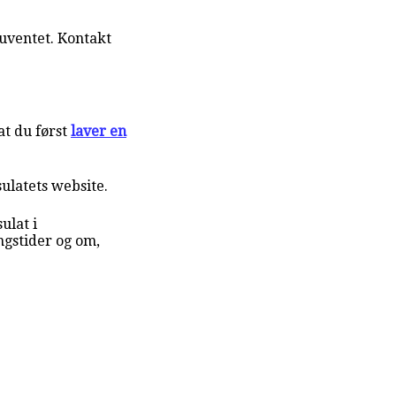
uventet. Kontakt
t du først
laver en
sulatets website.
ulat i
gstider og om,