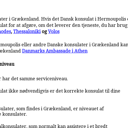
ter i Grækenland. Hvis det Dansk konsulat i Hermoupolis er
at for at afgøre, om det leverer den tjeneste, du har brug
hodes
,
Thessaloniki
og
Volos
rmoupolis eller andre Danske konsulater i Grækenland kan
rækenland
Danmarks Ambassade i Athen
eniveau
r har det samme serviceniveau.
at ikke nødvendigvis er det korrekte konsulat til dine
ulater, som findes i Grækenland, er niveauet af
e konsulater.
lkonsulater, som normalt kan assistere i et bredt