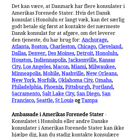
Det kan være, at Danmark har flere konsulater i
Amerikas Forenede Stater. Hvis det Dansk
konsulat i Honolulu er langt væk, kan det særlig
godt betale sig først at kontakte det nærmeste
Dansk konsulat for at afgøre, om det leverer
den tjeneste, du har brug for:
Anchorage
,
Atlanta
,
Boston
,
Charleston
,
Chicago
,
Cleveland
,
Dallas
,
Denver
,
Des Moines
,
Detroit
,
Honolulu
,
Houston
,
Indiennapolis
,
Jacksonville
,
Kansas
City
,
Los Angeles
,
Macon
,
Miami
,
Milwaukee
,
Minneapolis
,
Mobile
,
Nashville
,
New Orleans
,
New York
,
Norfolk
,
Oklahoma City
,
Omaha
,
Philadelphia
,
Phoenix
,
Pittsburgh
,
Portland
,
Sacramento
,
Salt Lake City
,
San Diego
,
San
Francisco
,
Seattle
,
St Louis
og
Tampa
Ambassade i Amerikas Forenede Stater
-
Konsulatet i Honolulu eller andre Danske
konsulater i Amerikas Forenede Stater kan ikke
hjælpe dig, kan du stadig kontakte konsulære