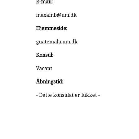
E-mail:
mexamb@um.dk
Hjemmeside:
guatemala.um.dk
Konsul:
Vacant
Åbningstid:
- Dette konsulat er lukket -