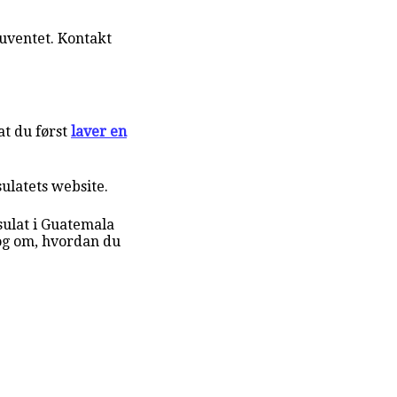
uventet. Kontakt
t du først
laver en
sulatets website.
sulat i Guatemala
 og om, hvordan du