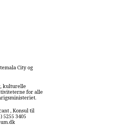
atemala City og
, kulturelle
iviteterne for alle
rigsministeriet.
nt , Konsul til
5) 5255 3405
@um.dk