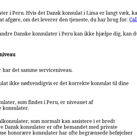
er i Peru. Hvis det Dansk konsulat i Lima er langt væk, kan
t afgøre, om det leverer den tjeneste, du har brug for:
Cal
 andre Danske konsulater i Peru kan ikke hjælpe dig, kan 
eniveau
r har det samme serviceniveau.
at ikke nødvendigvis er det korrekte konsulat til dine
later, som findes i Peru, er niveauet af
e konsulater.
lkonsulater, som normalt kan assistere i et bredt
e Dansk konsulater er ofte bemandet med private
sse honorære konsulater har ofte begrænsede beføjelser