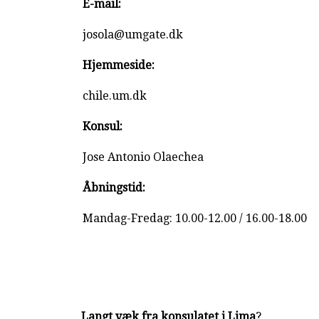
E-mail:
josola@umgate.dk
Hjemmeside:
chile.um.dk
Konsul:
Jose Antonio Olaechea
Åbningstid:
Mandag-Fredag: 10.00-12.00 / 16.00-18.00
Langt væk fra konsulatet i Lima
?