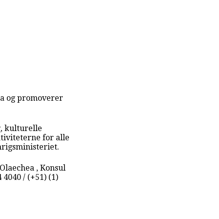
ima og promoverer
, kulturelle
iviteterne for alle
rigsministeriet.
 Olaechea , Konsul
 4040 / (+51) (1)