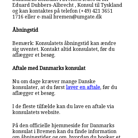
Eduard Dubbers-Albrecht , Konsul til Tyskland
og kan kontaktes på telefon (+49) 421 3651
1716 eller e-mail bremen@umgate.dk
Åbningstid
Bemærk: Konsulatets åbningstid kan ændre
sig uventet. Kontakt altid konsulatet, før du
aflægger et besøg.
Aftale med Danmarks konsulat
Nu om dage kræver mange Danske
konsulater, at du først
laver en aftale
, før du
aflægger et besøg.
I de fleste tilfælde kan du lave en aftale via
konsulatets website.
På den officielle hjemmeside for Danmarks
konsulat i Bremen kan du finde information
om åbningstider og om, hvordan du booker et