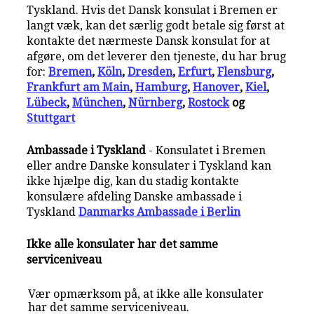
Tyskland. Hvis det Dansk konsulat i Bremen er
langt væk, kan det særlig godt betale sig først at
kontakte det nærmeste Dansk konsulat for at
afgøre, om det leverer den tjeneste, du har brug
for:
Bremen
,
Köln
,
Dresden
,
Erfurt
,
Flensburg
,
Frankfurt am Main
,
Hamburg
,
Hanover
,
Kiel
,
Lübeck
,
München
,
Nürnberg
,
Rostock
og
Stuttgart
Ambassade i Tyskland
- Konsulatet i Bremen
eller andre Danske konsulater i Tyskland kan
ikke hjælpe dig, kan du stadig kontakte
konsulære afdeling Danske ambassade i
Tyskland
Danmarks Ambassade i Berlin
Ikke alle konsulater har det samme
serviceniveau
Vær opmærksom på, at ikke alle konsulater
har det samme serviceniveau.