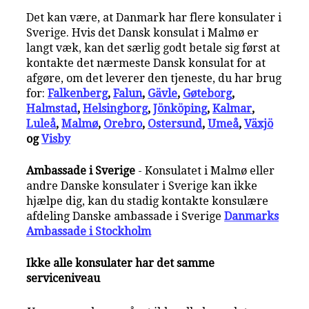
Det kan være, at Danmark har flere konsulater i
Sverige. Hvis det Dansk konsulat i Malmø er
langt væk, kan det særlig godt betale sig først at
kontakte det nærmeste Dansk konsulat for at
afgøre, om det leverer den tjeneste, du har brug
for:
Falkenberg
,
Falun
,
Gävle
,
Gøteborg
,
Halmstad
,
Helsingborg
,
Jönköping
,
Kalmar
,
Luleå
,
Malmø
,
Orebro
,
Ostersund
,
Umeå
,
Växjö
og
Visby
Ambassade i Sverige
- Konsulatet i Malmø eller
andre Danske konsulater i Sverige kan ikke
hjælpe dig, kan du stadig kontakte konsulære
afdeling Danske ambassade i Sverige
Danmarks
Ambassade i Stockholm
Ikke alle konsulater har det samme
serviceniveau