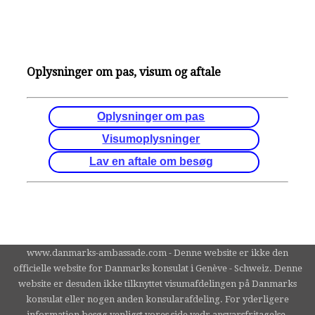
Oplysninger om pas, visum og aftale
Oplysninger om pas
Visumoplysninger
Lav en aftale om besøg
www.danmarks-ambassade.com - Denne website er ikke den
officielle website for Danmarks konsulat i Genève - Schweiz. Denne
website er desuden ikke tilknyttet visumafdelingen på Danmarks
konsulat eller nogen anden konsularafdeling. For yderligere
information besøg venligst vores side vedr ansvarsfritagelse.