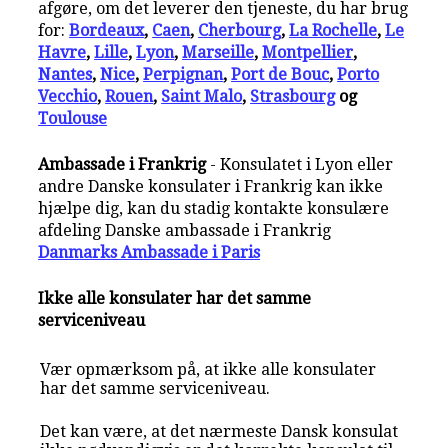
afgøre, om det leverer den tjeneste, du har brug
for:
Bordeaux
,
Caen
,
Cherbourg
,
La Rochelle
,
Le
Havre
,
Lille
,
Lyon
,
Marseille
,
Montpellier
,
Nantes
,
Nice
,
Perpignan
,
Port de Bouc
,
Porto
Vecchio
,
Rouen
,
Saint Malo
,
Strasbourg
og
Toulouse
Ambassade i Frankrig
- Konsulatet i Lyon eller
andre Danske konsulater i Frankrig kan ikke
hjælpe dig, kan du stadig kontakte konsulære
afdeling Danske ambassade i Frankrig
Danmarks Ambassade i Paris
Ikke alle konsulater har det samme
serviceniveau
Vær opmærksom på, at ikke alle konsulater
har det samme serviceniveau.
Det kan være, at det nærmeste Dansk konsulat