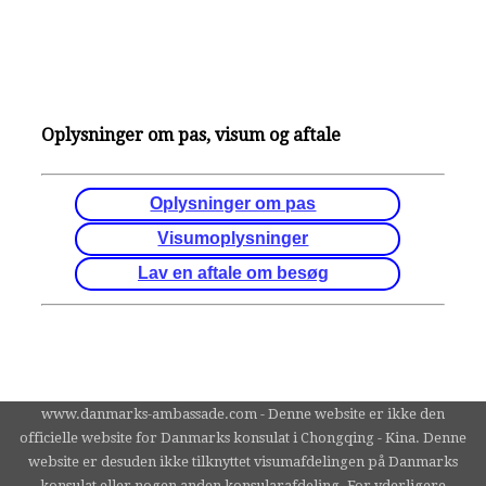
Oplysninger om pas, visum og aftale
Oplysninger om pas
Visumoplysninger
Lav en aftale om besøg
www.danmarks-ambassade.com - Denne website er ikke den
officielle website for Danmarks konsulat i Chongqing - Kina. Denne
website er desuden ikke tilknyttet visumafdelingen på Danmarks
konsulat eller nogen anden konsularafdeling. For yderligere