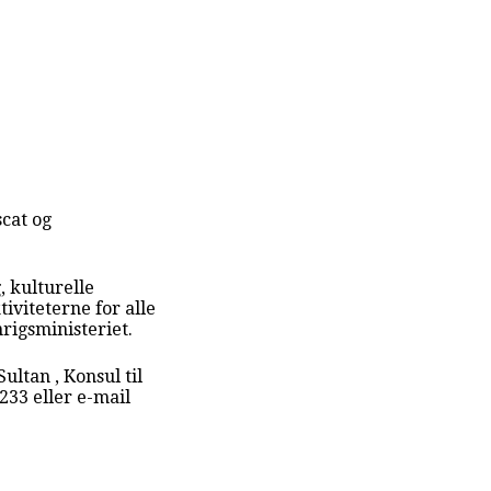
scat og
, kulturelle
iviteterne for alle
rigsministeriet.
ltan , Konsul til
233 eller e-mail