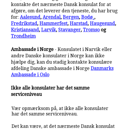
kontakte det nærmeste Dansk konsulat for at
afgøre, om det leverer den tjeneste, du har brug
for:
Aalesund
,
Arendal
,
Bergen
,
Bodø¸
,
Fredrikstad
,
Hammerfest
,
Harstad
,
Haugesund
,
Kristiansand
,
Larvik
,
Stavanger
,
Tromso
og
Trondheim
Ambassade i Norge
- Konsulatet i Narvik eller
andre Danske konsulater i Norge kan ikke
hjælpe dig, kan du stadig kontakte konsulære
afdeling Danske ambassade i Norge
Danmarks
Ambassade i Oslo
Ikke alle konsulater har det samme
serviceniveau
Vær opmærksom på, at ikke alle konsulater
har det samme serviceniveau.
Det kan være, at det nærmeste Dansk konsulat