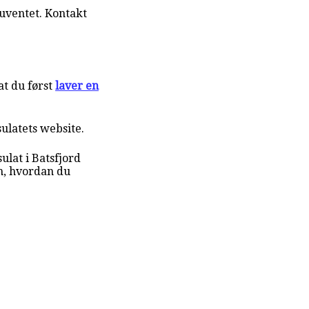
uventet. Kontakt
t du først
laver en
sulatets website.
lat i Batsfjord
m, hvordan du