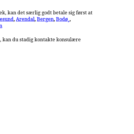
, kan det særlig godt betale sig først at
lesund
,
Arendal
,
Bergen
,
Bodø¸
,
m
g, kan du stadig kontakte konsulære