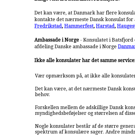
Det kan være, at Danmark har flere konsulate
kontakte det nærmeste Dansk konsulat for a
Fredrikstad
,
Hammerfest
,
Harstad
,
Hauges
Ambassade i Norge
- Konsulatet i Batsfjor
afdeling Danske ambassade i Norge
Danmar
Ikke alle konsulater har det samme servic
Vær opmærksom på, at ikke alle konsulate
Det kan være, at det nærmeste Dansk konsul
behov.
Forskellen mellem de adskillige Dansk konsu
myndighedsbeføjelser og størrelsen af diss
Nogle konsulater består af de større genera
spektrum af konsulære sager. Andre mindr