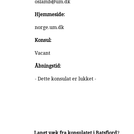
oslamb@um.dk
Hjemmeside:
norge.um.dk
Konsul:
Vacant
Åbningstid:
- Dette konsulat er lukket -
Langt væk fra konsulatet i Batsfjord
?