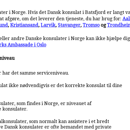
r i Norge. Hvis det Dansk konsulat i Batsfjord er langt væk
t afgøre, om det leverer den tjeneste, du har brug for:
Aa
und
,
Kristiansand
,
Larvik
,
Stavanger
,
Tromso
og
Trondhei
d eller andre Danske konsulater i Norge kan ikke hjælpe di
ks Ambassade i Oslo
eniveau
r har det samme serviceniveau.
at ikke nødvendigvis er det korrekte konsulat til dine
later, som findes i Norge, er niveauet af
e konsulater.
lkonsulater, som normalt kan assistere i et bredt
e Dansk konsulater er ofte bemandet med private