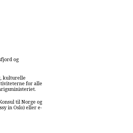
sfjord og
, kulturelle
iviteterne for alle
rigsministeriet.
Konsul til Norge og
y in Oslo) eller e-